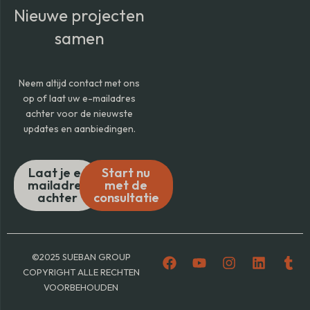
Nieuwe projecten
samen
Neem altijd contact met ons
op of laat uw e-mailadres
achter voor de nieuwste
updates en aanbiedingen.
Laat je e-
Start nu
mailadres
met de
achter
consultatie
F
Y
I
L
T
©2025 SUEBAN GROUP
a
o
n
i
u
COPYRIGHT ALLE RECHTEN
c
u
s
n
m
VOORBEHOUDEN
e
t
t
k
b