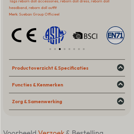
Tags
reborn doll accessories
,
reborn doll dress
,
reborn doll
Dress
headband
,
reborn doll outfit
&
Merk:
Sueban Group Officieel
Headband
Manufacturer
aantal
Productoverzicht & Specificaties
Functies & Kenmerken
Zorg & Samenwerking
Voorbeeld
Verzoek
& Bestelling