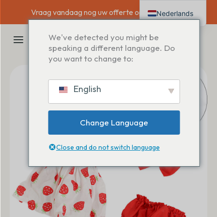
Overslaan
Vraag vandaag nog uw offerte op maat aan →
Nederlands
naar
inhoud
English
HOOFDMENU
We've detected you might be
Deutsch
speaking a different language. Do
you want to change to:
Français
Español
English
Italiano
Change Language
Close and do not switch language