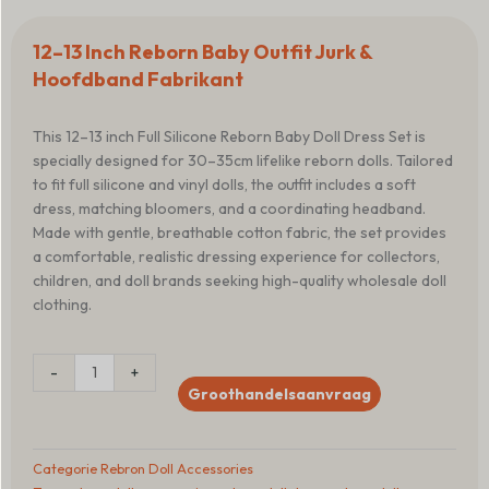
12–13 Inch Reborn Baby Outfit Jurk &
Hoofdband Fabrikant
This 12–13 inch Full Silicone Reborn Baby Doll Dress Set is
specially designed for 30–35cm lifelike reborn dolls. Tailored
to fit full silicone and vinyl dolls, the outfit includes a soft
dress, matching bloomers, and a coordinating headband.
Made with gentle, breathable cotton fabric, the set provides
a comfortable, realistic dressing experience for collectors,
children, and doll brands seeking high-quality wholesale doll
clothing.
12–
-
+
13
Groothandelsaanvraag
Inch
Reborn
Doll
Categorie
Rebron Doll Accessories
Outfit