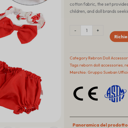
cotton fabric, the set provide
children, and doll brands seeki
12–
-
+
13
Richie
Inch
Reborn
Doll
Category
Rebron Doll Accessor
Outfit
Tags
reborn doll accessories
,
r
Dress
Marchio:
Gruppo Sueban Uffici
&
Headband
Manufacturer
quantità
Panoramica del prodotto 