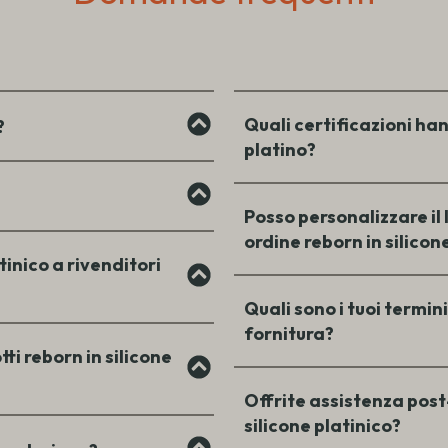
Quali certificazioni hann
?
platino?
Posso personalizzare il l
ordine reborn in silicon
tinico a rivenditori
Quali sono i tuoi termin
fornitura?
i reborn in silicone
Offrite assistenza post-
silicone platinico?