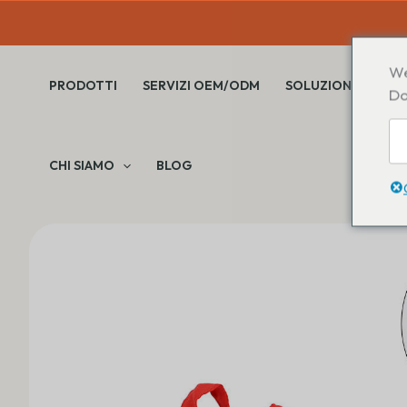
Salta
al
contenuto
We
PRODOTTI
SERVIZI OEM/ODM
SOLUZIONI
Do
CHI SIAMO
BLOG