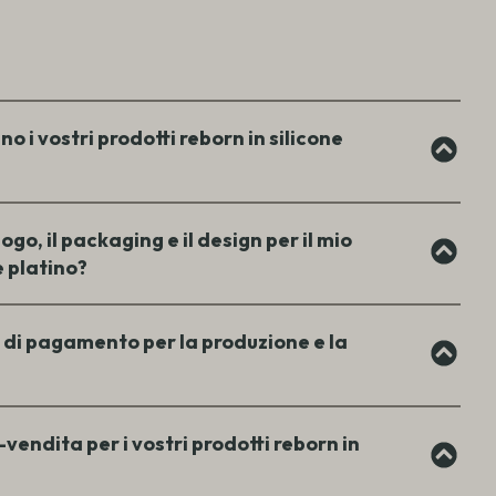
o i vostri prodotti reborn in silicone
ogo, il packaging e il design per il mio
e platino?
i di pagamento per la produzione e la
vendita per i vostri prodotti reborn in