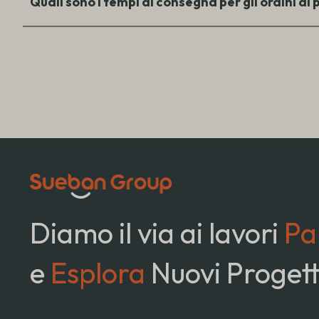
Quali sono i tempi di consegna per gli ordini di
Diamo il via ai lavori
Pa
e
Esplora
Nuovi Progett