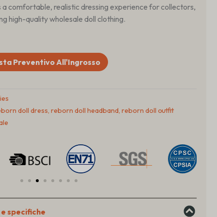
s a comfortable, realistic dressing experience for collectors,
ng high-quality wholesale doll clothing.
sta Preventivo All'Ingrosso
ies
eborn doll dress
,
reborn doll headband
,
reborn doll outfit
ale
e specifiche