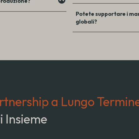
 produzione?
Potete supportare i mar
globali?
rtnership a Lungo Termin
i Insieme