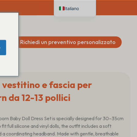
Italiano
English
Deutsch
Français
Richiedi un preventivo personalizzato
e
Español
Nederlands
 vestitino e fascia per
 da 12-13 pollici
Reborn Baby Doll Dress Set is specially designed for 30–35cm
 fit full silicone and vinyl dolls, the outfit includes a soft
d a coordinating headband. Made with gentle, breathable