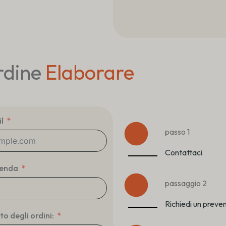
rdine
Elaborare
l
passo 1
Contattaci
ienda
passaggio 2
Richiedi un prev
o degli ordini: