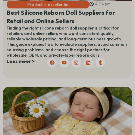
4:04 pm
Productie-excellentie
Best Silicone Reborn Doll Suppliers for
Retail and Online Sellers
Finding the right silicone reborn doll supplier is critical for
retailers and online sellers who want consistent quality,
reliable wholesale pricing, and long-term business growth.
This guide explains how to evaluate suppliers, avoid common
sourcing problems, and choose the right partner for
wholesale, OEM, and private-label reborn dolls.
F
Y
I
L
T
Lees meer >
a
o
n
i
u
c
u
s
n
m
e
t
t
k
b
b
u
a
e
l
o
b
g
d
r
o
e
r
I
k
a
n
m