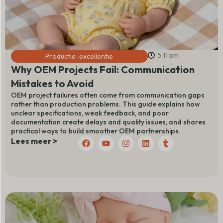
5:11 pm
Productie-excellentie
Why OEM Projects Fail: Communication
Mistakes to Avoid
OEM project failures often come from communication gaps
rather than production problems. This guide explains how
unclear specifications, weak feedback, and poor
documentation create delays and quality issues, and shares
practical ways to build smoother OEM partnerships.
F
Y
I
L
T
Lees meer >
a
o
n
i
u
c
u
s
n
m
e
t
t
k
b
b
u
a
e
l
o
b
g
d
r
o
e
r
I
k
a
n
m