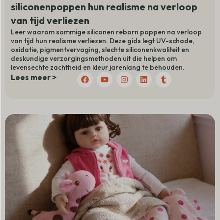
siliconenpoppen hun realisme na verloop
van tijd verliezen
Leer waarom sommige siliconen reborn poppen na verloop
van tijd hun realisme verliezen. Deze gids legt UV-schade,
oxidatie, pigmentvervaging, slechte siliconenkwaliteit en
deskundige verzorgingsmethoden uit die helpen om
levensechte zachtheid en kleur jarenlang te behouden.
F
Y
I
L
T
Lees meer >
a
o
n
i
u
c
u
s
n
m
e
t
t
k
b
b
u
a
e
l
o
b
g
d
r
o
e
r
I
k
a
n
m