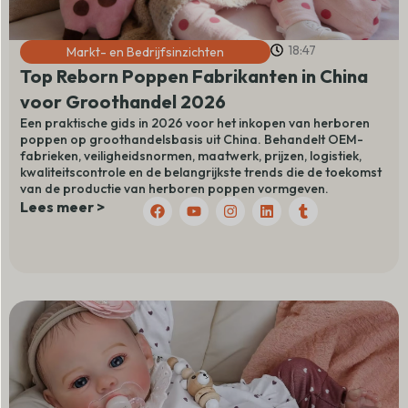
18:47
Markt- en Bedrijfsinzichten
Top Reborn Poppen Fabrikanten in China
voor Groothandel 2026
Een praktische gids in 2026 voor het inkopen van herboren
poppen op groothandelsbasis uit China. Behandelt OEM-
fabrieken, veiligheidsnormen, maatwerk, prijzen, logistiek,
kwaliteitscontrole en de belangrijkste trends die de toekomst
van de productie van herboren poppen vormgeven.
F
Y
I
L
T
Lees meer >
a
o
n
i
u
c
u
s
n
m
e
t
t
k
b
b
u
a
e
l
o
b
g
d
r
o
e
r
I
k
a
n
m