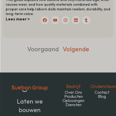
causes wear, and how quality materials combined with
proper care help reborn dolls maintain realism, durability, and
long-term value.
F
Y
I
L
T
Lees meer >
a
o
n
i
u
c
u
s
n
m
e
t
t
k
b
b
u
a
e
l
o
b
g
d
r
o
e
r
I
k
a
n
Voorgaand
Volgende
m
Bedrijf
Ondersteun
Over Ons
Contact
Producten
Blog
Laten we
Oplossingen
Diensten
bouwen