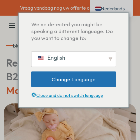
Overslaan
Vraag vandaag nog uw offerte op maat aan →
Nederlands
naar
inhoud
English
HOOFDMENU
We've detected you might be
Deutsch
speaking a different language. Do
you want to change to:
Français
blog
Español
English
Reborn
Doll Industry
Blog -
Italiano
B2B Insights &
Change Language
Manufacturing Tips
Close and do not switch language