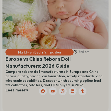
7:41 pm
Markt- en Bedrijfsinzichten
Europe vs China Reborn Doll
Manufacturers: 2026 Guide
Compare reborn doll manufacturers in Europe and China
across quality, pricing, customization, safety standards, and
wholesale capabilities. Discover which sourcing option best
fits collectors, retailers, and OEM buyers in 2026.
F
Y
I
L
T
Lees meer >
a
o
n
i
u
c
u
s
n
m
e
t
t
k
b
b
u
a
e
l
o
b
g
d
r