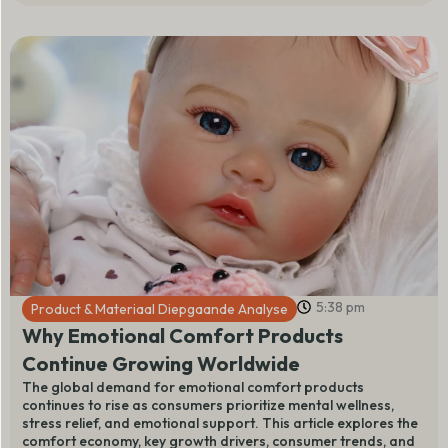
o
e
r
I
k
a
n
m
5:38 pm
Product & Materiaal Diepgaande Analyse
Why Emotional Comfort Products
Continue Growing Worldwide
The global demand for emotional comfort products
continues to rise as consumers prioritize mental wellness,
stress relief, and emotional support. This article explores the
comfort economy, key growth drivers, consumer trends, and