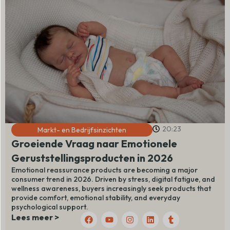
20:23
Markt- en Bedrijfsinzichten
Groeiende Vraag naar Emotionele
Geruststellingsproducten in 2026
Emotional reassurance products are becoming a major
consumer trend in 2026. Driven by stress, digital fatigue, and
wellness awareness, buyers increasingly seek products that
provide comfort, emotional stability, and everyday
psychological support.
F
Y
I
L
T
Lees meer >
a
o
n
i
u