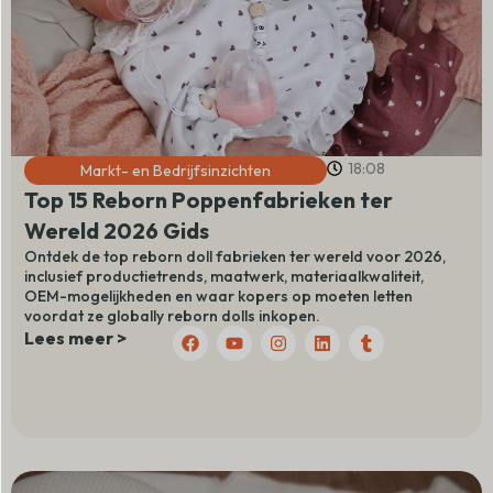
18:08
Markt- en Bedrijfsinzichten
Top 15 Reborn Poppenfabrieken ter
Wereld 2026 Gids
Ontdek de top reborn doll fabrieken ter wereld voor 2026,
inclusief productietrends, maatwerk, materiaalkwaliteit,
OEM-mogelijkheden en waar kopers op moeten letten
voordat ze globally reborn dolls inkopen.
F
Y
I
L
T
Lees meer >
a
o
n
i
u
c
u
s
n
m
e
t
t
k
b
b
u
a
e
l
o
b
g
d
r
o
e
r
I
k
a
n
m