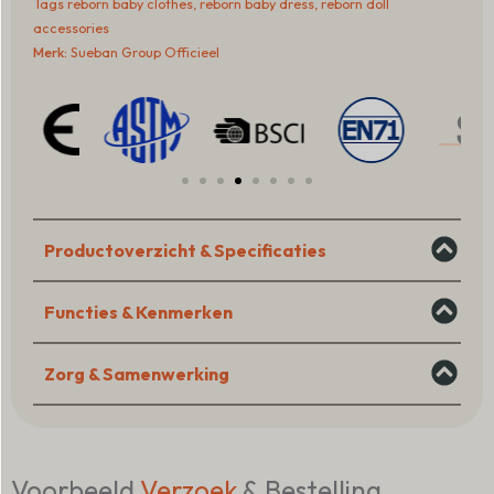
Tags
reborn baby clothes
,
reborn baby dress
,
reborn doll
Doll
accessories
Dress
Merk:
Sueban Group Officieel
Outfit
with
Bloomers
&
Headband
aantal
Productoverzicht & Specificaties
Functies & Kenmerken
Zorg & Samenwerking
Voorbeeld
Verzoek
& Bestelling