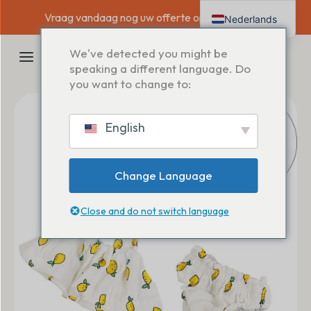
Overslaan
Vraag vandaag nog uw offerte op maat aan →
Nederlands
naar
inhoud
English
HOOFDMENU
We've detected you might be
Deutsch
speaking a different language. Do
you want to change to:
Français
Español
English
Italiano
Change Language
Close and do not switch language