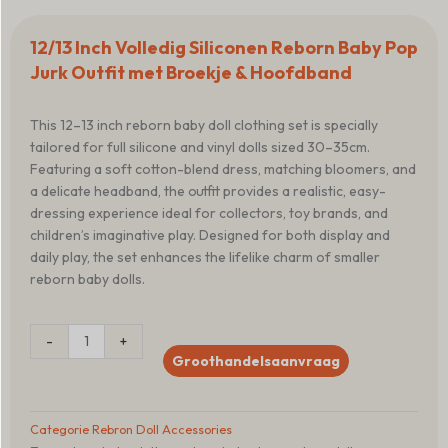
12/13 Inch Volledig Siliconen Reborn Baby Pop
Jurk Outfit met Broekje & Hoofdband
This 12–13 inch reborn baby doll clothing set is specially
tailored for full silicone and vinyl dolls sized 30–35cm.
Featuring a soft cotton-blend dress, matching bloomers, and
a delicate headband, the outfit provides a realistic, easy-
dressing experience ideal for collectors, toy brands, and
children’s imaginative play. Designed for both display and
daily play, the set enhances the lifelike charm of smaller
reborn baby dolls.
12/13
-
+
Inch
Groothandelsaanvraag
Full
Silicone
Reborn
Categorie
Rebron Doll Accessories
Baby