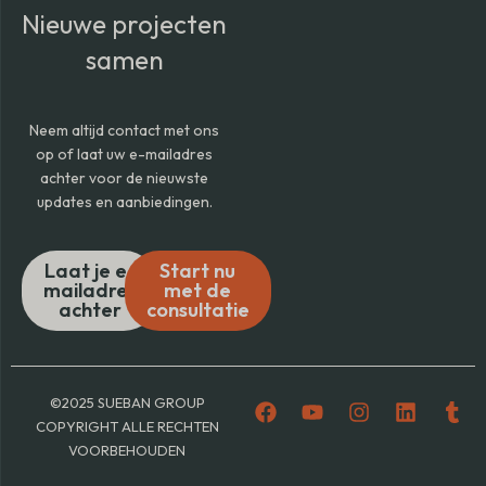
Nieuwe projecten
samen
Neem altijd contact met ons
op of laat uw e-mailadres
achter voor de nieuwste
updates en aanbiedingen.
Laat je e-
Start nu
mailadres
met de
achter
consultatie
F
Y
I
L
T
©2025 SUEBAN GROUP
a
o
n
i
u
COPYRIGHT ALLE RECHTEN
c
u
s
n
m
VOORBEHOUDEN
e
t
t
k
b