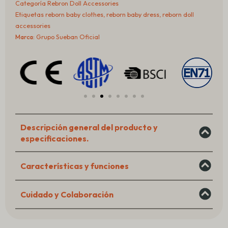
Categoría
Rebron Doll Accessories
Reborn
Etiquetas
reborn baby clothes
,
reborn baby dress
,
reborn doll
Baby
accessories
Doll
Marca:
Grupo Sueban Oficial
Dress
Outfit
with
Bloomers
&
Headband
Descripción general del producto y
especificaciones.
Características y funciones
Cuidado y Colaboración