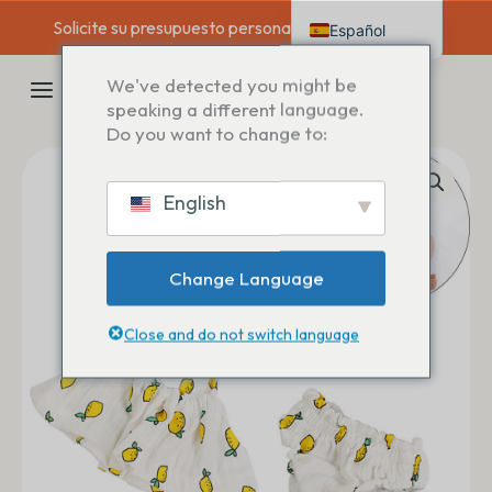
Saltar
Solicite su presupuesto personalizado hoy mismo →
Español
al
contenido
English
MENÚ
We've detected you might be
Deutsch
speaking a different language.
PRINCIPAL
Do you want to change to:
Français
Italiano
English
Nederlands
Change Language
Close and do not switch language