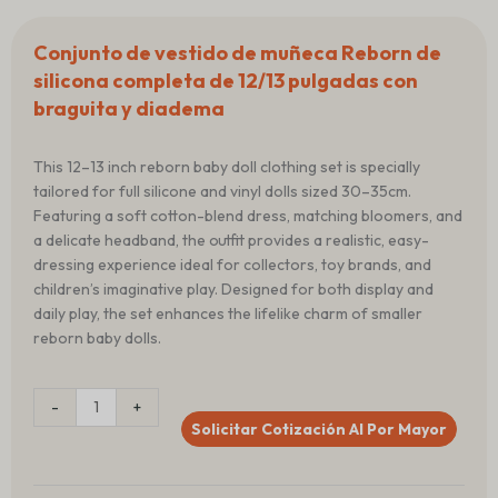
Conjunto de vestido de muñeca Reborn de
silicona completa de 12/13 pulgadas con
braguita y diadema
This 12–13 inch reborn baby doll clothing set is specially
tailored for full silicone and vinyl dolls sized 30–35cm.
Featuring a soft cotton-blend dress, matching bloomers, and
a delicate headband, the outfit provides a realistic, easy-
dressing experience ideal for collectors, toy brands, and
children’s imaginative play. Designed for both display and
daily play, the set enhances the lifelike charm of smaller
reborn baby dolls.
Cantidad
-
+
12/13
Solicitar Cotización Al Por Mayor
Inch
Full
Silicone