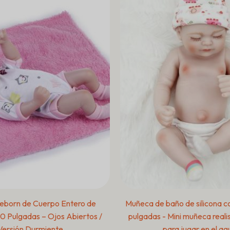
eborn de Cuerpo Entero de
Muñeca de baño de silicona c
 10 Pulgadas – Ojos Abiertos /
pulgadas - Mini muñeca reali
Versión Durmiente
para jugar en el ag