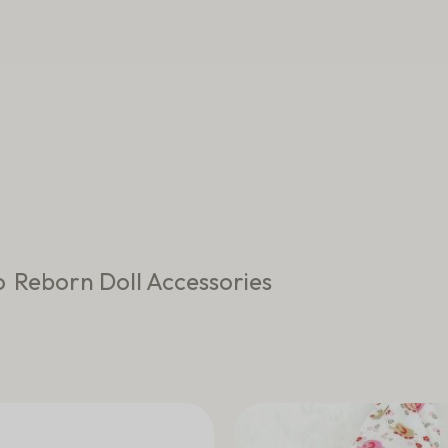
orn Dolls -Certif
o
Reborn Doll Accessories