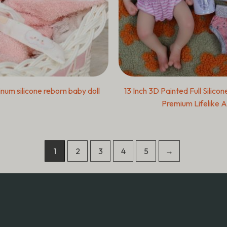
tinum silicone reborn baby doll
13 Inch 3D Painted Full Silicon
Premium Lifelike A
1
2
3
4
5
→