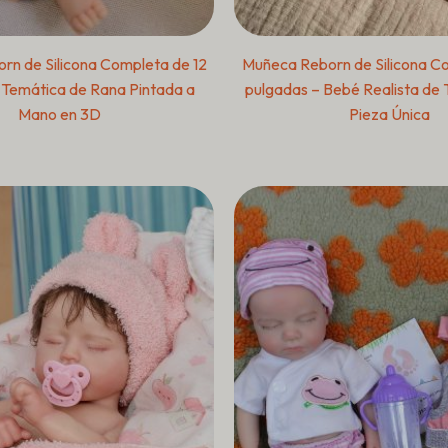
n de Silicona Completa de 12
Muñeca Reborn de Silicona Co
 Temática de Rana Pintada a
pulgadas – Bebé Realista de 
Mano en 3D
Pieza Única