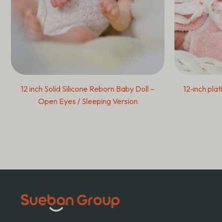
12 inch Solid Silicone Reborn Baby Doll –
12‑inch pla
Open Eyes / Sleeping Version