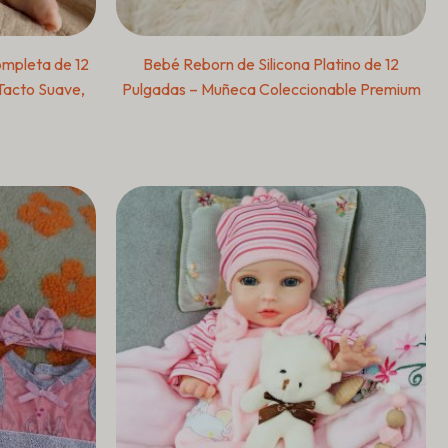
mpleta de 12
Bebé Reborn de Silicona Platino de 12
Tacto Suave,
Pulgadas – Muñeca Coleccionable Premium