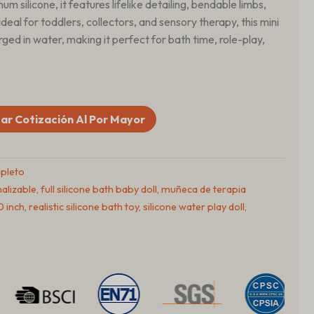
m silicone, it features lifelike detailing, bendable limbs,
 Ideal for toddlers, collectors, and sensory therapy, this mini
rged in water, making it perfect for bath time, role-play,
tar Cotización Al Por Mayor
mpleto
alizable
,
full silicone bath baby doll
,
muñeca de terapia
0 inch
,
realistic silicone bath toy
,
silicone water play doll
,