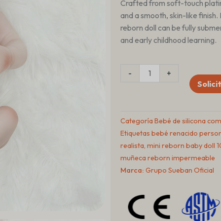
Crafted from soft-touch platinu
and a smooth, skin-like finish.
reborn doll can be fully subme
and early childhood learning.
Cantidad
-
+
11
Solici
inch
Full
Silicone
Categoría
Bebé de silicona co
Bath
Etiquetas
bebé renacido person
Baby
realista
,
mini reborn baby doll 1
Doll
muñeca reborn impermeable
–
Marca:
Grupo Sueban Oficial
Realistic
Reborn
Mini
Doll