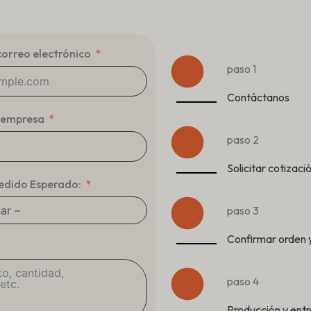
correo electrónico
paso 1
Contáctanos
 empresa
paso 2
Solicitar cotizac
edido Esperado:
paso 3
Confirmar orden 
paso 4
Producción y ent