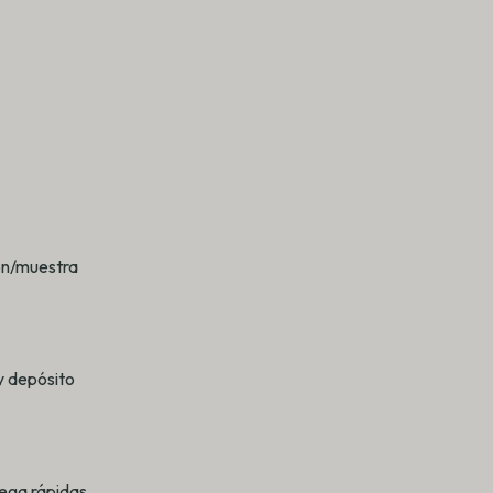
ión/muestra
y depósito
rega rápidas