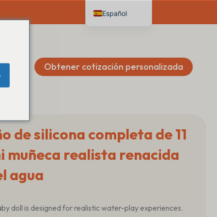
Español
English
Deutsch
Français
Obtener cotización personalizada
e
Italiano
Nederlands
 de silicona completa de 11
i muñeca realista renacida
el agua
 baby doll is designed for realistic water-play experiences.