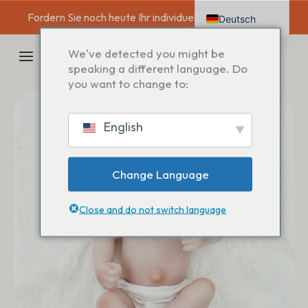
Zum
Fordern Sie noch heute Ihr individuelles Angebot an →
Deutsch
Inhalt
springen
English
HAUPTMENÜ
We've detected you might be
Français
speaking a different language. Do
you want to change to:
Español
Italiano
English
Nederlands
Change Language
Close and do not switch language