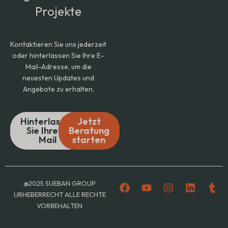
Projekte
Kontaktieren Sie uns jederzeit
oder hinterlassen Sie Ihre E-
Mail-Adresse, um die
neuesten Updates und
Angebote zu erhalten.
Hinterlassen
Jetzt
Sie Ihre E-
Beratung
Mail
starten
F
Y
I
L
T
@2025 SUEBAN GROUP
a
o
n
i
u
URHEBERRECHT ALLE RECHTE
c
u
s
n
m
VORBEHALTEN
e
t
t
k
b
b
u
a
e
l