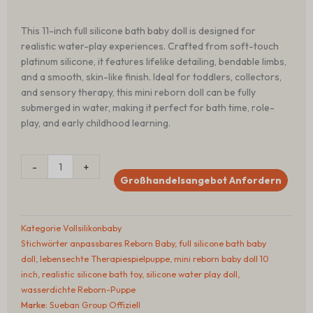
This 11-inch full silicone bath baby doll is designed for
realistic water-play experiences. Crafted from soft-touch
platinum silicone, it features lifelike detailing, bendable limbs,
and a smooth, skin-like finish. Ideal for toddlers, collectors,
and sensory therapy, this mini reborn doll can be fully
submerged in water, making it perfect for bath time, role-
play, and early childhood learning.
11
-
+
inch
Großhandelsangebot Anfordern
Full
Silicone
Bath
Kategorie
Vollsilikonbaby
Baby
Stichwörter
anpassbares Reborn Baby
,
full silicone bath baby
Doll
doll
,
lebensechte Therapiespielpuppe
,
mini reborn baby doll 10
–
inch
,
realistic silicone bath toy
,
silicone water play doll
,
Realistic
wasserdichte Reborn-Puppe
Reborn
Marke:
Sueban Group Offiziell