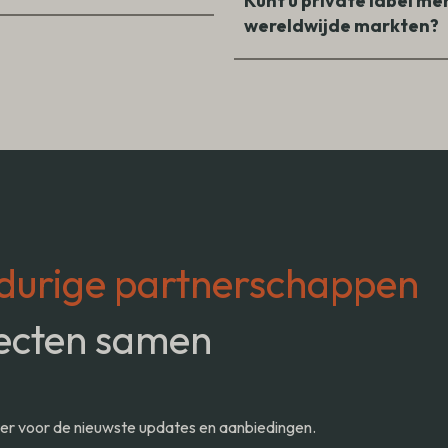
Kunt u private label m
wereldwijde markten?
durige partnerschappen
ecten samen
ter voor de nieuwste updates en aanbiedingen.