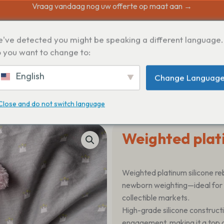
Vraag vandaag nog uw offerte op maat aan →
've detected you might be speaking a different language.
N
 you want to change to:
English
Change Languag
Close and do not switch language
Weighted plati
Weighted platinum silicone rebo
newborn weighting—ideal for 
collectible markets.
High-grade silicone construct
engagement, making it a top c