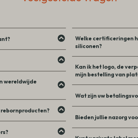
Welke certificeringen 
ant?
siliconen?
Kan ik het logo, de ve
mijn bestelling van pla
an wereldwijde
Wat zijn uw betalingsv
en rebornproducten?
Bieden jullie nazorg voo
ers?