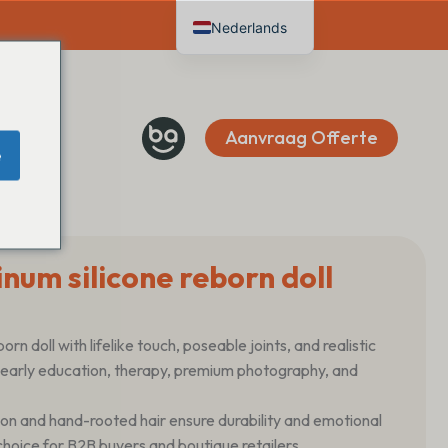
Nederlands
English
Deutsch
Français
Aanvraag Offerte
e
Español
Italiano
num silicone reborn doll
rn doll with lifelike touch, poseable joints, and realistic
early education, therapy, premium photography, and
ion and hand-rooted hair ensure durability and emotional
hoice for B2B buyers and boutique retailers.