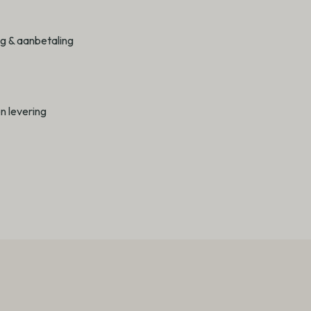
ng & aanbetaling
n levering