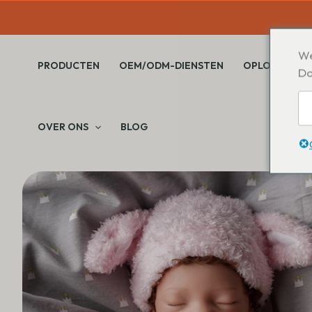
Overslaan
naar
inhoud
We
PRODUCTEN
OEM/ODM-DIENSTEN
OPLOSSINGE
Do
OVER ONS
BLOG