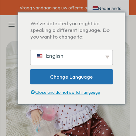
Overslaan
Vraag vandaag nog uw offerte op maat aan →
Nederlands
naar
inhoud
English
HOOFDMENU
We've detected you might be
Deutsch
speaking a different language. Do
you want to change to:
Français
Español
English
Italiano
Change Language
Close and do not switch language