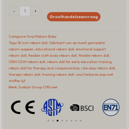
FlexiCare™
-
+
18-
Groothandelsaanvraag
Inch
Vinyl
Reborn
Categorie
Vinyl Reborn Baby
Doll
Tags
18 inch reborn doll
,
fabrikant van op maat gemaakte
with
reborn-poppen
,
educational reborn doll
,
emotional support
Cloth
reborn doll
,
flexible cloth body reborn doll
,
flexible reborn doll
,
Body
OEM ODM reborn doll
,
reborn doll for early education training
,
aantal
reborn doll for therapy and companionship
,
role-play reborn doll
,
therapy reborn doll
,
training reborn doll
,
vinyl herboren pop met
stoffen lijf
Merk:
Sueban Group Officieel