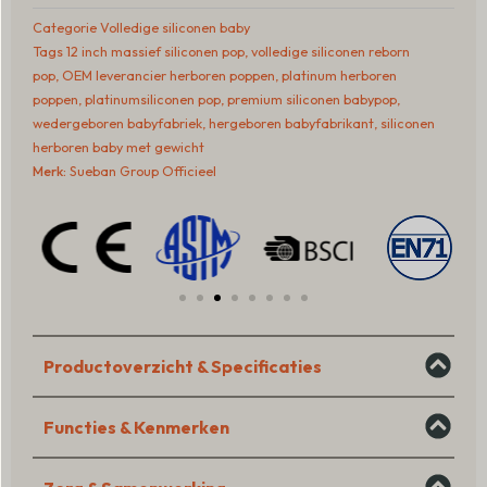
Reborn
Categorie
Volledige siliconen baby
Baby
Tags
12 inch massief siliconen pop
,
volledige siliconen reborn
–
pop
,
OEM leverancier herboren poppen
,
platinum herboren
Premium
poppen
,
platinumsiliconen pop
,
premium siliconen babypop
,
Collectible
wedergeboren babyfabriek
,
hergeboren babyfabrikant
,
siliconen
Doll
herboren baby met gewicht
aantal
Merk:
Sueban Group Officieel
Productoverzicht & Specificaties
Functies & Kenmerken