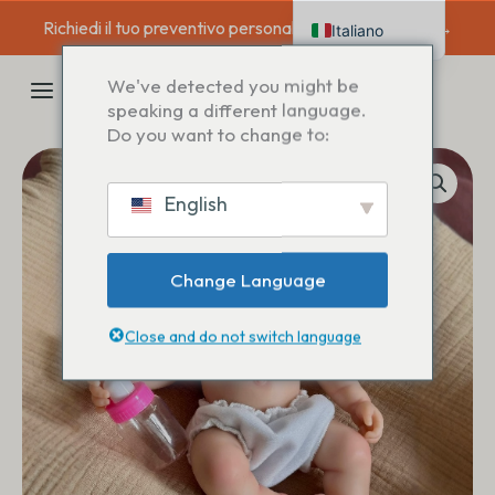
Salta
Richiedi il tuo preventivo personalizzato oggi stesso →
Italiano
al
contenuto
English
MENU
We've detected you might be
Deutsch
speaking a different language.
PRINCIPALE
Do you want to change to:
Français
Español
English
Nederlands
Change Language
Close and do not switch language