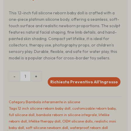
This 12-inch full silicone reborn baby doll is crafted with a
one-piece platinum silicone body, offering a seamless, soft-
touch surface and realistic newborn proportions. The sculpt
features natural facial shaping, fine limb details, and hand-
painted skin shading. Compact yet lifelike, it is ideal for
collectors, therapy use, photography props, or children’s
sensory play. Durable, flexible, and safe for water play, this
model is a popular choice for cross-border toy sellers.
12
-
+
inch
Richiesta Preventivo All'Ingrosso
Full
Silicone
Reborn
Category
Bambola interamente in silicone
Baby
Tags
12 inch silicone reborn baby doll
,
customizable reborn baby
,
Doll
full silicone doll
,
bambola reborn in silicone integrale
,
lifelike
–
reborn doll
,
lifelike therapy doll
,
OEM silicone dolls
,
realistic mini
Soft
baby doll
,
soft silicone newborn doll
,
waterproof reborn doll