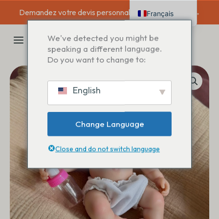
Aller
Demandez votre devis personnalisé dès aujourd'hui →
Français
au
contenu
English
MENU
We've detected you might be
Deutsch
speaking a different language.
PRINCIPAL
Do you want to change to:
Español
Italiano
English
Nederlands
Change Language
Close and do not switch language