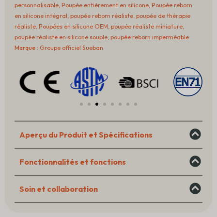
Baby
personnalisable
,
Poupée entièrement en silicone
,
Poupée reborn
Doll
en silicone intégral
,
poupée reborn réaliste
,
poupée de thérapie
–
réaliste
,
Poupées en silicone OEM
,
poupée réaliste miniature
,
Soft
poupée réaliste en silicone souple
,
poupée reborn imperméable
Touch
Marque :
Groupe officiel Sueban
One-
Piece
Realistic
Infant
Aperçu du Produit et Spécifications
Fonctionnalités et fonctions
Soin et collaboration