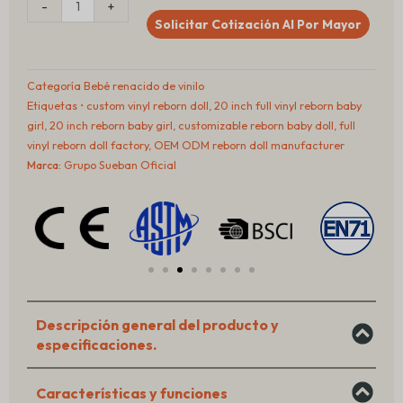
-
+
20
Solicitar Cotización Al Por Mayor
Inch
Full
Vinyl
Categoría
Bebé renacido de vinilo
Reborn
Etiquetas
• custom vinyl reborn doll
,
20 inch full vinyl reborn baby
Baby
girl
,
20 inch reborn baby girl
,
customizable reborn baby doll
,
full
Girl
vinyl reborn doll factory
,
OEM ODM reborn doll manufacturer
Marca:
Grupo Sueban Oficial
Descripción general del producto y
especificaciones.
Características y funciones