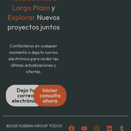
Largo Plazo
y
Explorar
Nuevos
proyectos juntos
Contáctanos en cualquier
momento o deja tu correo
electrónico para recibir las
últimas actualizaciones y
ofertas.
Deja tu
Iniciar
correo
consulta
electrónico
ahora
F
Y
I
L
T
©2025 SUEBAN GROUP TODOS
a
o
n
i
u