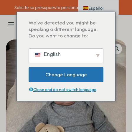
Saltar
Solicite su presupuesto personalizado hoy mismo →
Español
al
contenido
English
MENÚ
We've detected you might be
Deutsch
speaking a different language.
PRINCIPAL
Do you want to change to:
Français
Italiano
English
Nederlands
Change Language
Close and do not switch language