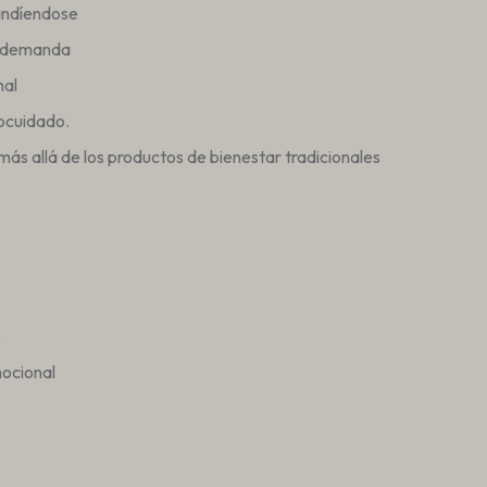
andíendose
a demanda
nal
tocuidado.
ás allá de los productos de bienestar tradicionales
o
mocional