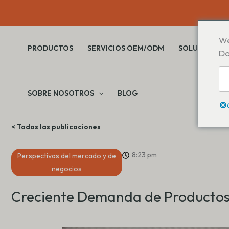
Saltar
al
contenido
We
PRODUCTOS
SERVICIOS OEM/ODM
SOLUCIONES
Do
SOBRE NOSOTROS
BLOG
< Todas las publicaciones
8:23 pm
Perspectivas del mercado y de
negocios
Creciente Demanda de Productos