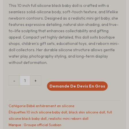
This 10 inch full silicone black baby doll is crafted with a
seamless solid-silicone body, soft-touch texture, and lifelike
newborn contours. Designed as a realistic mini girl baby, she
features expressive detailing, natural skin shading, and true-
to-life sculpting that enhances collectability and gifting
appeal. Compact yet highly detailed, this doll suits boutique
shops, children’s gift sets, educational toys, and reborn mini-
doll collectors. Her durable silicone structure allows gentle
water play, photography styling, and long-term display
without deformation.
Quantité
-
+
10
Demande De Devis En Gros
inch
Full
Silicone
Catégorie
Bébé entièrement en silicone
Black
Étiquettes
10 inch silicone baby doll
,
black skin silicone doll
,
full
Baby
silicone black baby doll
,
realistic mini reborn doll
Doll
Marque :
Groupe officiel Sueban