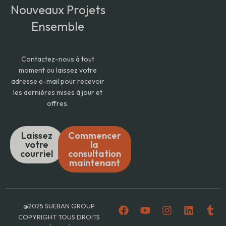
Nouveaux Projets
Ensemble
Contactez-nous à tout
moment ou laissez votre
adresse e-mail pour recevoir
les dernières mises à jour et
offres.
Laissez
Commencer
votre
la
courriel
consultation
maintenant
F
Y
I
L
T
@2025 SUEBAN GROUP
a
o
n
i
u
COPYRIGHT TOUS DROITS
c
u
s
n
m