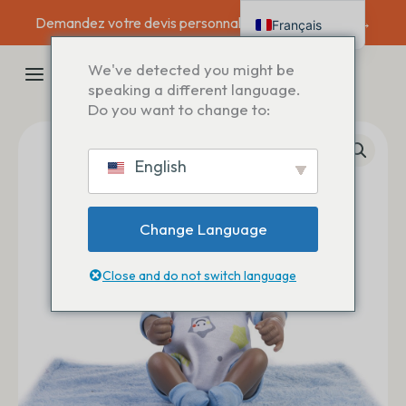
Aller
Demandez votre devis personnalisé dès aujourd'hui →
Français
au
contenu
English
MENU
We've detected you might be
Deutsch
speaking a different language.
PRINCIPAL
Do you want to change to:
Español
Italiano
English
Nederlands
Change Language
Close and do not switch language